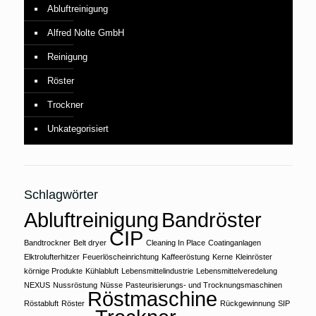
Abluftreinigung
Alfred Nolte GmbH
Reinigung
Röster
Trockner
Unkategorisiert
Schlagwörter
Abluftreinigung
Bandröster
CIP
Bandtrockner
Belt dryer
Cleaning In Place
Coatinganlagen
Elktrolufterhitzer
Feuerlöscheinrichtung
Kaffeeröstung
Kerne
Kleinröster
körnige Produkte
Kühlabluft
Lebensmittelindustrie
Lebensmittelveredelung
NEXUS
Nussröstung
Nüsse
Pasteurisierungs- und Trocknungsmaschinen
Röstmaschine
Röstabluft
Röster
Rückgewinnung
SIP